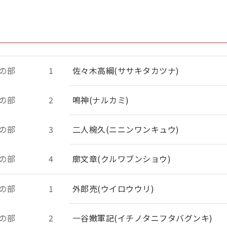
の部
1
佐々木高綱(ササキタカツナ)
の部
2
鳴神(ナルカミ)
の部
3
二人椀久(ニニンワンキュウ)
の部
4
廓文章(クルワブンショウ)
の部
1
外郎売(ウイロウウリ)
の部
2
一谷嫩軍記(イチノタニフタバグンキ)