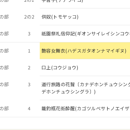
の部
2の2
供奴(トモヤッコ)
の部
3
祇園祭礼信仰記(ギオンサイレイシンコウ
の部
1
艶容女舞衣(ハデスガタオンナマイギヌ)
の部
2
口上(コウジョウ)
の部
3
道行旅路の花聟〔カナデホンチュウシン
デホンチュウシングラ〕)
の部
4
籠釣瓶花街酔醒(カゴツルベサトノエイザ