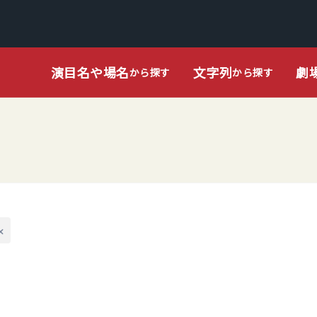
演目名や場名
文字列
劇
から探す
から探す