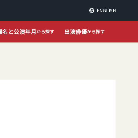
ENGLISH
場名と公演年月
出演俳優
から探す
から探す