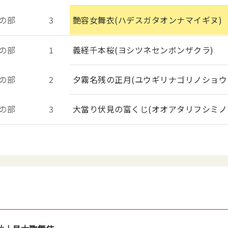
の部
3
艶容女舞衣(ハデスガタオンナマイギヌ)
の部
1
義経千本桜(ヨシツネセンボンザクラ)
の部
2
夕霧名残の正月(ユウギリナゴリノショウ
の部
3
大當り伏見の富くじ(オオアタリフシミノ