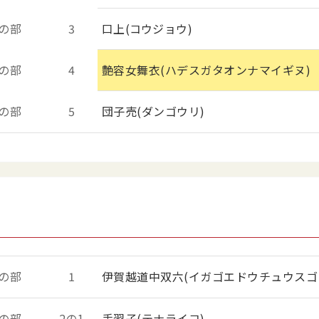
の部
3
口上(コウジョウ)
の部
4
艶容女舞衣(ハデスガタオンナマイギヌ)
の部
5
団子売(ダンゴウリ)
の部
1
伊賀越道中双六(イガゴエドウチュウスゴ
の部
2の1
手習子(テナライコ)