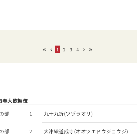
1
2
3
4
初春大歌舞伎
の部
1
九十九折(ツヅラオリ)
の部
2
大津絵道成寺(オオツエドウジョウジ)