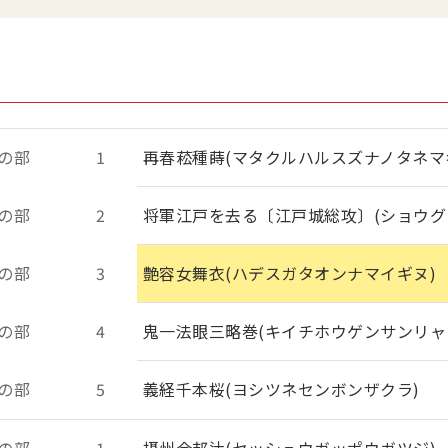
の部
1
再春菘種蒔(マタクルハルスズナノタネマ
の部
2
将軍江戸を去る〔江戸城総攻〕(ショウグ
の部
3
艶容女舞衣(ハデスガタオンナマイギヌ)
の部
4
鬼一法眼三略巻(キイチホウゲンサンリャ
の部
5
義経千本桜(ヨシツネセンボンザクラ)
の部
1
摂州合邦辻(セッシュウガッポウガツジ)