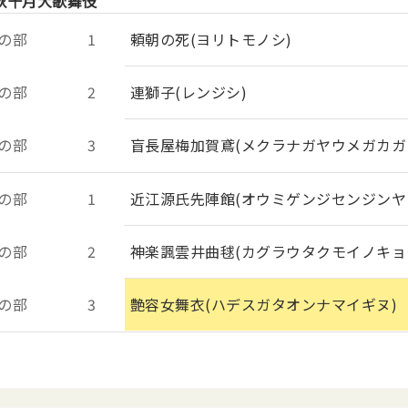
秋十月大歌舞伎
の部
1
頼朝の死(ヨリトモノシ)
の部
2
連獅子(レンジシ)
の部
3
盲長屋梅加賀鳶(メクラナガヤウメガカガ
の部
1
近江源氏先陣館(オウミゲンジセンジンヤ
の部
2
神楽諷雲井曲毬(カグラウタクモイノキョ
の部
3
艶容女舞衣(ハデスガタオンナマイギヌ)