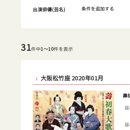
条件を追加する
出演俳優(芸名)
31
件中
1～10
件を表示
大阪松竹座 2020年01月
壽
昼
昼