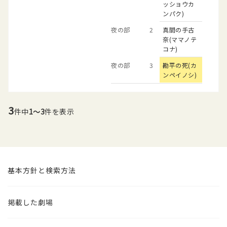
ッショウカ
ンパク)
夜の部
2
真間の手古
奈(ママノテ
コナ)
夜の部
3
勘平の死(カ
ンペイノシ)
3
件中
1～3
件を表示
基本方針と検索方法
掲載した劇場