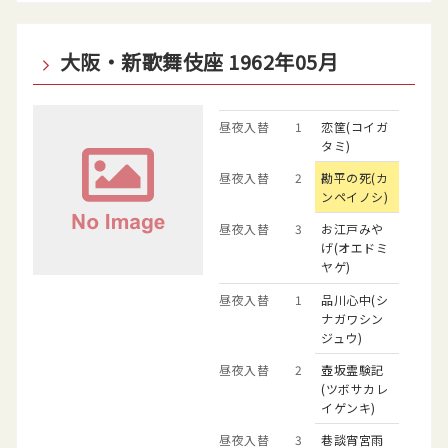
大阪・新歌舞伎座 1962年05月
昼夜入替
1
恋筐(コイガ
タミ)
昼夜入替
2
勘平の死(カ
ンペイノシ)
昼夜入替
3
お江戸みや
げ(オエドミ
ヤゲ)
昼夜入替
1
品川心中(シ
ナガワシン
ジュウ)
昼夜入替
2
壺坂霊験記
(ツボサカレ
イゲンキ)
昼夜入替
3
巷談宵宮雨