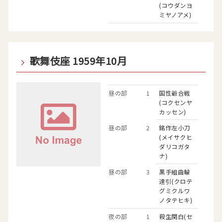
(コウダンヨ
ミヤノアメ)
歌舞伎座 1959年10月
昼の部
1
国性爺合戦
(コクセンヤ
カッセン)
昼の部
2
銘作左小刀
(メイサクヒ
ダリコガタ
ナ)
昼の部
3
黒手組曲輪
達引(クロテ
グミクルワ
ノタテヒキ)
夜の部
1
殺生関白(セ