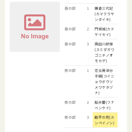
昼の部
1
鎌倉三代記
(カマクラサ
ンダイキ)
昼の部
2
門傾城(カド
ケイセイ)
昼の部
3
隅田川続俤
(スミダガワ
ゴニチノオ
モカゲ)
夜の部
1
恋女房染分
手綱(コイニ
ョウボウソ
メワケタヅ
ナ)
夜の部
2
船弁慶(フナ
ベンケイ)
夜の部
3
勘平の死(カ
ンペイノシ)