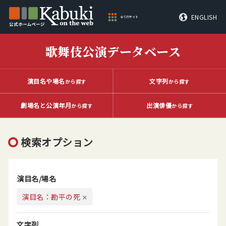
ENGLISH
全てのサイト
歌舞伎公演データベース
演目名や場名
文字列
から探す
から探す
劇場名と公演年月
出演俳優
から探す
から探す
検索オプション
演目名/場名
演目名：勘平の死
文字列