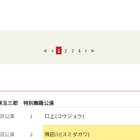
1
2
3
4
東玉三郎 特別舞踊公演
回公演
1
口上(コウジョウ)
回公演
2
隅田川(スミダガワ)