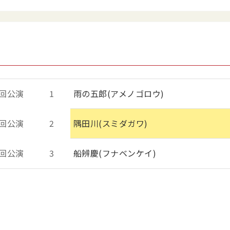
回公演
1
雨の五郎(アメノゴロウ)
回公演
2
隅田川(スミダガワ)
回公演
3
船辨慶(フナベンケイ)