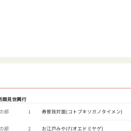
例顔見世興行
の部
1
寿曽我対面(コトブキソガノタイメン)
の部
2
お江戸みやげ(オエドミヤゲ)