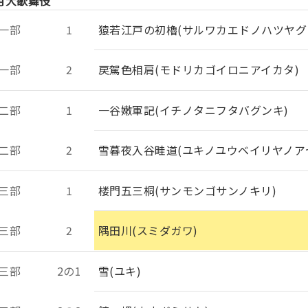
月大歌舞伎
一部
1
猿若江戸の初櫓(サルワカエドノハツヤグ
一部
2
戻駕色相肩(モドリカゴイロニアイカタ)
二部
1
一谷嫩軍記(イチノタニフタバグンキ)
二部
2
雪暮夜入谷畦道(ユキノユウベイリヤノア
三部
1
楼門五三桐(サンモンゴサンノキリ)
三部
2
隅田川(スミダガワ)
三部
2の1
雪(ユキ)