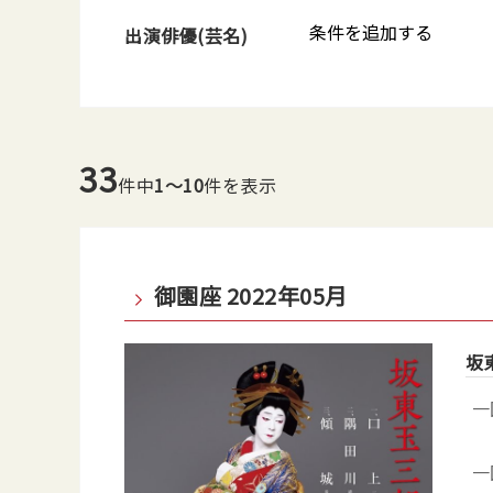
条件を追加する
出演俳優(芸名)
33
件中
1～10
件を表示
御園座 2022年05月
坂
一
一