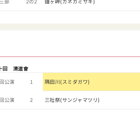
三部
2の2
鐘ヶ岬(カネガミサキ)
十回 清道會
回公演
1
隅田川(スミダガワ)
回公演
2
三社祭(サンジャマツリ)