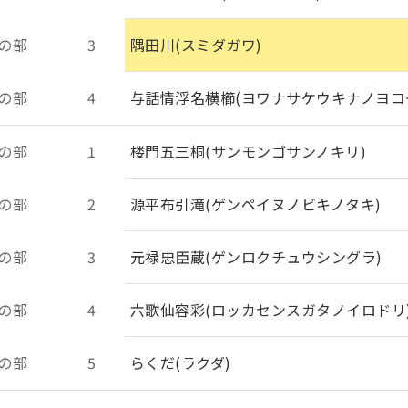
の部
3
隅田川(スミダガワ)
の部
4
与話情浮名横櫛(ヨワナサケウキナノヨコ
の部
1
楼門五三桐(サンモンゴサンノキリ)
の部
2
源平布引滝(ゲンペイヌノビキノタキ)
の部
3
元禄忠臣蔵(ゲンロクチュウシングラ)
の部
4
六歌仙容彩(ロッカセンスガタノイロドリ
の部
5
らくだ(ラクダ)