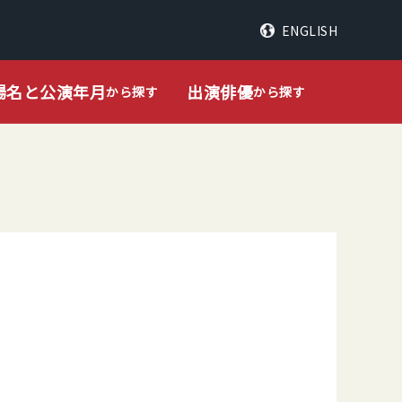
ENGLISH
場名と公演年月
出演俳優
から探す
から探す