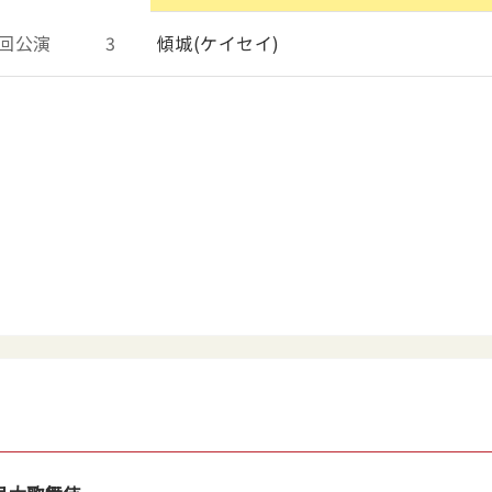
回公演
3
傾城(ケイセイ)