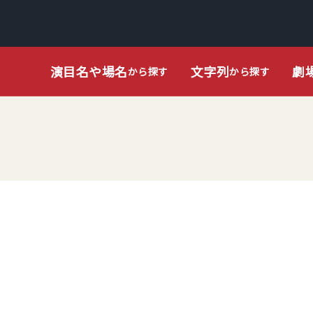
演目名や場名
文字列
劇
から探す
から探す