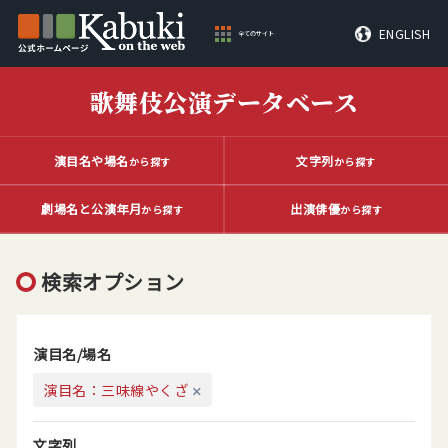
ENGLISH
全てのサイト
歌舞伎公演データベース
演目名や場名
文字列
から探す
から探す
劇場名と公演年月
出演俳優
から探す
から探す
検索オプション
演目名/場名
演目名：三味線やくざ
文字列