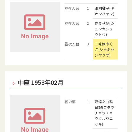
昼夜入替
1
祇園囃子(ギ
オンバヤシ)
昼夜入替
2
春夏秋冬(シ
ュンカシュ
ウトウ)
昼夜入替
3
三味線やく
ざ(シャミセ
ンヤクザ)
中座 1953年02月
昼の部
1
双蝶々曲輪
日記(フタツ
チョウチョ
ウクルワニ
ッキ)