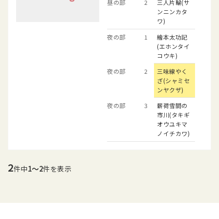
昼の部
2
三人片輪(サ
ンニンカタ
ワ)
夜の部
1
繪本太功記
(エホンタイ
コウキ)
夜の部
2
三味線やく
ざ(シャミセ
ンヤクザ)
夜の部
3
薪荷雪間の
市川(タキギ
オウユキマ
ノイチカワ)
2
件中
1～2
件を表示