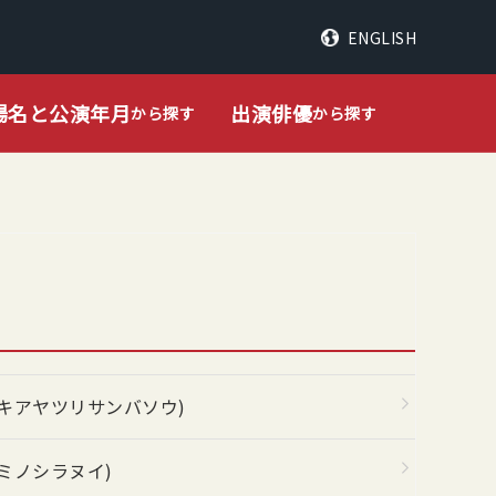
ENGLISH
場名と公演年月
出演俳優
から探す
から探す
キアヤツリサンバソウ)
ミノシラヌイ)