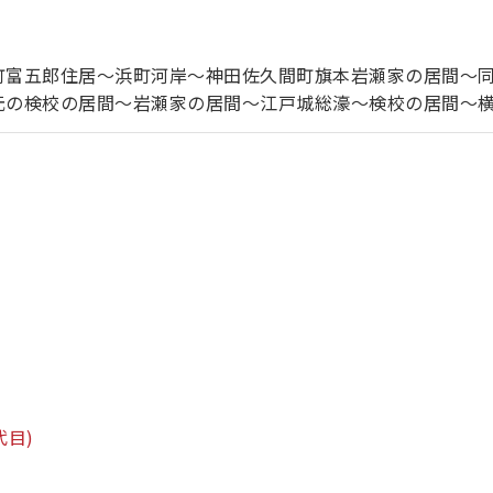
町富五郎住居～浜町河岸～神田佐久間町旗本岩瀬家の居間～
元の検校の居間～岩瀬家の居間～江戸城総濠～検校の居間～
代目)