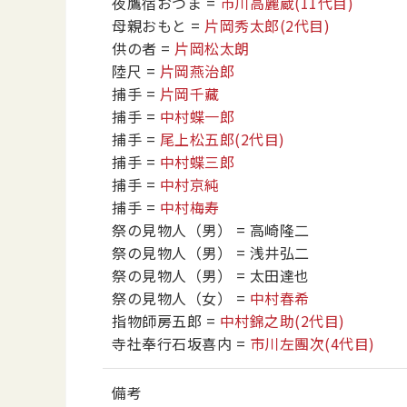
夜鷹宿おつま
=
市川高麗蔵
(11代目)
母親おもと
=
片岡秀太郎
(2代目)
供の者
=
片岡松太朗
陸尺
=
片岡燕治郎
捕手
=
片岡千藏
捕手
=
中村蝶一郎
捕手
=
尾上松五郎
(2代目)
捕手
=
中村蝶三郎
捕手
=
中村京純
捕手
=
中村梅寿
祭の見物人（男）
= 高崎隆二
祭の見物人（男）
= 浅井弘二
祭の見物人（男）
= 太田達也
祭の見物人（女）
=
中村春希
指物師房五郎
=
中村錦之助
(2代目)
寺社奉行石坂喜内
=
市川左團次
(4代目)
備考