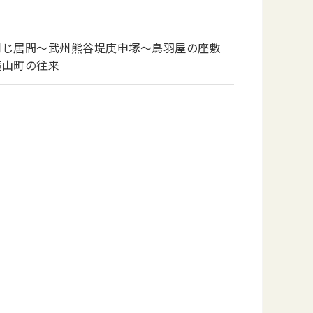
同じ居間～武州熊谷堤庚申塚～鳥羽屋の座敷
横山町の往来