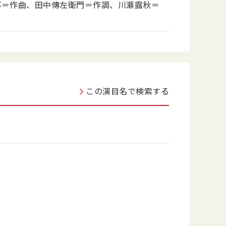
郎＝作曲、田中傳左衛門＝作調、川瀬露秋＝
この演目名で検索する