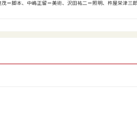
豊茂＝脚本、中嶋正留＝美術、沢田祐二＝照明、杵屋栄津三