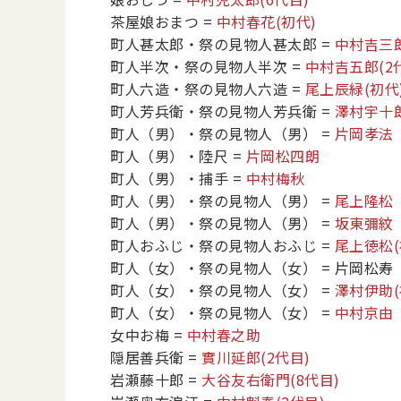
茶屋娘おまつ
=
中村春花
(初代)
町人甚太郎・祭の見物人甚太郎
=
中村吉三
町人半次・祭の見物人半次
=
中村吉五郎
(2
町人六造・祭の見物人六造
=
尾上辰緑
(初代
町人芳兵衛・祭の見物人芳兵衛
=
澤村宇十
町人（男）・祭の見物人（男）
=
片岡孝法
町人（男）・陸尺
=
片岡松四朗
町人（男）・捕手
=
中村梅秋
町人（男）・祭の見物人（男）
=
尾上隆松
町人（男）・祭の見物人（男）
=
坂東彌紋
町人おふじ・祭の見物人おふじ
=
尾上徳松
町人（女）・祭の見物人（女）
= 片岡松寿
町人（女）・祭の見物人（女）
=
澤村伊助
町人（女）・祭の見物人（女）
=
中村京由
女中お梅
=
中村春之助
隠居善兵衛
=
實川延郎
(2代目)
岩瀬藤十郎
=
大谷友右衛門
(8代目)