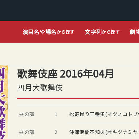
演目名や場名
文字列
劇
から探す
から探す
歌舞伎座 2016年04月
四月大歌舞伎
昼の部
1
松寿操り三番叟(マツノコトブ
昼の部
2
沖津浪闇不知火(オキツナミヤ