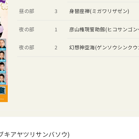
昼の部
3
身替座禅(ミガワリザゼン)
夜の部
1
彦山権現誓助劔(ヒコサンゴン
夜の部
2
幻想神空海(ゲンソウシンクウ
ブキアヤツリサンバソウ)