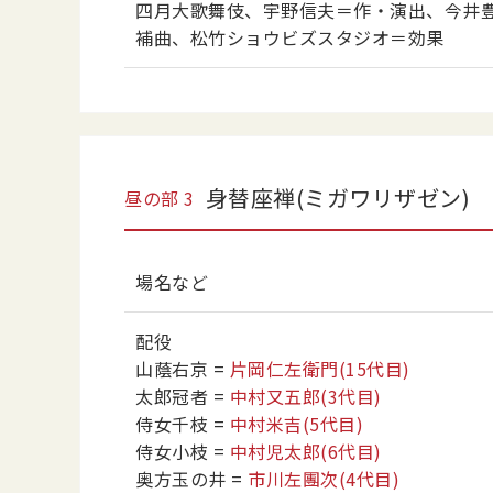
四月大歌舞伎、宇野信夫＝作・演出、今井
補曲、松竹ショウビズスタジオ＝効果
身替座禅(ミガワリザゼン)
昼の部
3
場名など
配役
山蔭右京
=
片岡仁左衛門
(15代目)
太郎冠者
=
中村又五郎
(3代目)
侍女千枝
=
中村米吉
(5代目)
侍女小枝
=
中村児太郎
(6代目)
奥方玉の井
=
市川左團次
(4代目)