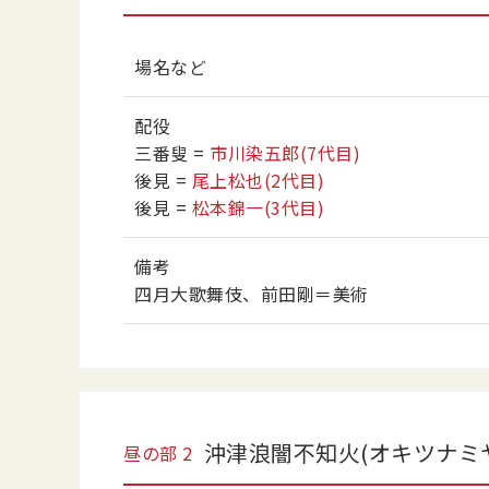
場名など
配役
三番叟
=
市川染五郎
(7代目)
後見
=
尾上松也
(2代目)
後見
=
松本錦一
(3代目)
備考
四月大歌舞伎、前田剛＝美術
沖津浪闇不知火(オキツナミ
昼の部
2