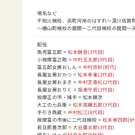
場名など
不知火検校、浜町河岸のはずれ～深川佐賀
～横山町検校の居間～二代目検校の居間～
配役
魚売富五郎
=
松本錦吾
(3代目)
小按摩富之助
=
中村玉太郎
(5代目)
富五郎女房おしん
=
中村京妙
(初代)
長屋女房おかつ
=
松本幸雀
(2代目)
長屋女房おまき
=
中村芝喜松
(2代目)
長屋女房おりく
=
坂東守若
(2代目)
按摩正の市・捕手
= 松本錦次
大工の七兵衛
=
松本高麗五郎
(3代目)
手引き角蔵
=
中村松江
(6代目)
按摩富の市後に二代目検校
=
松本幸四郎
(9
若旦那豊次郎
=
大谷廣太郎
(3代目)
娘おしづ
=
中村児太郎
(6代目)