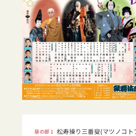
松寿操り三番叟(マツノコト
昼の部
1