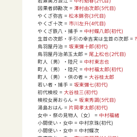
岩瀬奥方浪江
=
中村魁春
(2代目)
因果者師勘次
=
澤村由次郎
(5代目)
やくざ弥吉
=
松本錦弥
(3代目)
やくざ十次
=
市川左升
(4代目)
やくざ鉄八・捕手
=
中村蝶八郎
(初代)
生首の次郎・手引の幸吉実は生首の次郎
=
鳥羽屋丹治
=
坂東彌十郎
(初代)
鳥羽屋丹治弟玉太郎
=
尾上松也
(2代目)
町人（男）・陸尺
=
中村東志也
町人（男）・陸尺
=
中村福太郎
(初代)
町人（男）・供の者
=
大谷桂太郎
若い者・捕手
=
坂東彌七
(初代)
初代検校
=
大谷桂三
(初代)
検校女房おらん
=
坂東秀調
(5代目)
湯島おはん
=
片岡孝太郎
(初代)
女中・祭の見物人（女）
=
中村福緒
小間使い・女中
= 中村京珠
(初代)
小間使い・女中
= 中村蝶次