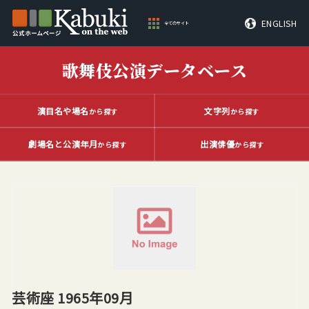
ENGLISH
全てのサイト
歌舞伎公演データベース
演目名や場名
文字列
から探す
から探す
劇場名と公演年月
出演俳優
から探す
から探す
芸術座 1965年09月