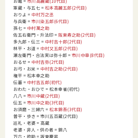
お亀
=
市川高麗蔵
(10代目)
軍蔵・与五七
=
松本高麗五郎
(2代目)
おりよ
=
中村万之丞
与兵衛
=
市川染五郎
(6代目)
孫七
=
中村萬之助
佐五右衛門・升法印
=
阪東寿之助
(2代目)
多九郎・伝三
=
中村吉十郎
(2代目)
林平・お道
=
中村又五郎
(2代目)
瀬左衛門・合法実は弥十郎
=
市川中車
(8代目)
おるせ
=
中村吉弥
(2代目)
お弓・お米
=
中村吉之助
(2代目)
権平
= 松本幸之助
伝蕃
=
中村吉五郎
(初代)
おわた・おひで
= 松本幸雀
(初代)
八八
=
市川中蔵
(2代目)
伝五
=
市川中之助
(3代目)
お須磨・三婦六
=
松本錦吾
(3代目)
曽平・歩き
= 市川五百蔵
(2代目)
巡礼・老婆
= 高蔵
老婆・非人・供の者
= 錦八
万六・欲助
= 坂東慶昇