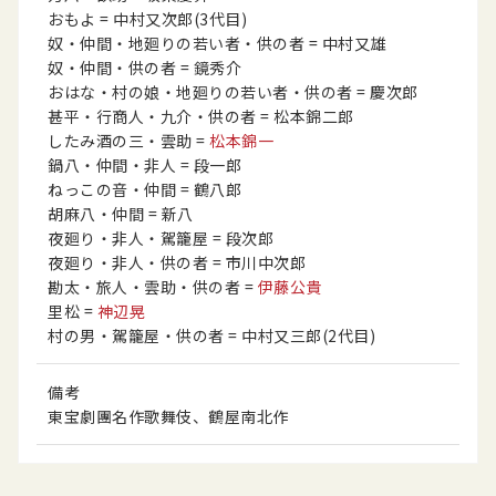
おもよ
= 中村又次郎
(3代目)
奴・仲間・地廻りの若い者・供の者
= 中村又雄
奴・仲間・供の者
= 鏡秀介
おはな・村の娘・地廻りの若い者・供の者
= 慶次郎
甚平・行商人・九介・供の者
= 松本錦二郎
したみ酒の三・雲助
=
松本錦一
鍋八・仲間・非人
= 段一郎
ねっこの音・仲間
= 鶴八郎
胡麻八・仲間
= 新八
夜廻り・非人・駕籠屋
= 段次郎
夜廻り・非人・供の者
= 市川中次郎
勘太・旅人・雲助・供の者
=
伊藤公貴
里松
=
神辺晃
村の男・駕籠屋・供の者
= 中村又三郎
(2代目)
備考
東宝劇團名作歌舞伎、鶴屋南北作