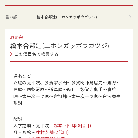
昼の部
1
繪本合邦辻(エホンガッポウガツジ)
昼の部
1
繪本合邦辻(エホンガッポウガツジ)
この演目名で検索する
場名など
立場の太平次、多賀家水門〜多賀明神鳥居先〜鷹野〜
陣屋〜四条河原〜道具屋〜返し 妙覚寺裏手〜倉狩
峠〜太平次一ツ家〜倉狩峠〜太平次一ツ家〜合法庵室
敵討
配役
大学之助・太平次
=
松本幸四郎
(8代目)
柵・お松
=
中村芝鶴
(2代目)