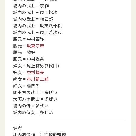
城内の武士
= 宗作
城内の武士
= 市川松次
城内の武士
= 梅四郎
城内の武士
= 坂東八十松
城内の武士
= 市川芳次郎
腰元
= 中村福弥
腰元
=
坂東守若
腰元
= 歌好
腰元
= 中村蝶糸
婢女
= 尾上梅男
(3代目)
婢女
=
中村福夫
婢女
=
市川新二郎
婢女
= 清四郎
関東方の武士
= 多ぜい
大阪方の武士
= 多ぜい
城内の侍
= 多ぜい
城内の侍女
= 多ぜい
備考
坪内逍遙作、河竹繁俊監修