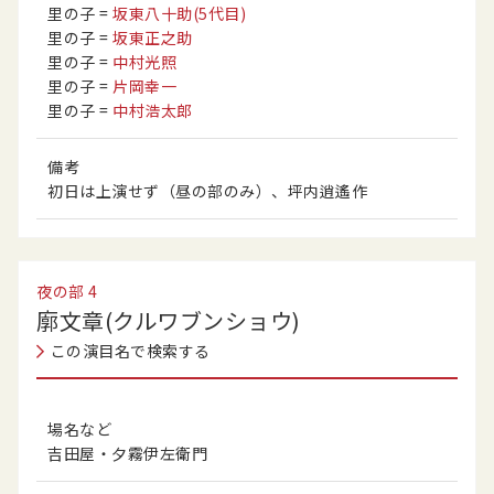
里の子
=
坂東八十助
(5代目)
里の子
=
坂東正之助
里の子
=
中村光照
里の子
=
片岡幸一
里の子
=
中村浩太郎
備考
初日は上演せず（昼の部のみ）、坪内逍遙作
夜の部
4
廓文章(クルワブンショウ)
この演目名で検索する
場名など
吉田屋・夕霧伊左衛門