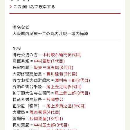
この演目名で検索する
場名など
大阪城内奥殿〜二の丸内乱戦〜城内糒庫
配役
御母公淀の方
=
中村歌右衛門
(6代目)
豊臣秀頼
=
中村福助
(7代目)
氏家内膳
=
坂東三津五郎
(8代目)
大野修理亮治長
=
實川延若
(3代目)
婢女お松実は常磐木
=
澤村宗十郎
(8代目)
秀頼の御台千姫
=
尾上丑之助
(5代目)
包丁頭大住与左衛門
=
尾上鯉三郎
(3代目)
裸武者秀島新吾
=
片岡秀公
正栄尼（糒庫）
=
尾上多賀之丞
(3代目)
大蔵局
=
坂東秀調
(4代目)
饗庭局
=
片岡我童
(13代目)
梶の葉局
=
中村玉太郎
(3代目)