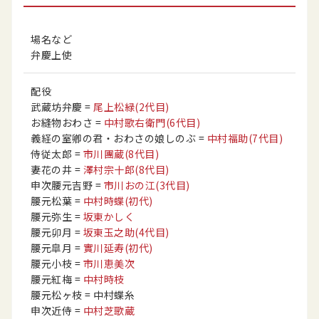
場名など
弁慶上使
配役
武蔵坊弁慶
=
尾上松緑
(2代目)
お縫物おわさ
=
中村歌右衛門
(6代目)
義経の室卿の君・おわさの娘しのぶ
=
中村福助
(7代目)
侍従太郎
=
市川團蔵
(8代目)
妻花の井
=
澤村宗十郎
(8代目)
申次腰元吉野
=
市川おの江
(3代目)
腰元松葉
=
中村時蝶
(初代)
腰元弥生
=
坂東かしく
腰元卯月
=
坂東玉之助
(4代目)
腰元皐月
=
實川延寿
(初代)
腰元小枝
=
市川恵美次
腰元紅梅
=
中村時枝
腰元松ヶ枝
= 中村蝶糸
申次近侍
=
中村芝歌蔵