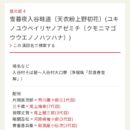
昼の部
4
雪暮夜入谷畦道〔天衣紛上野初花〕(ユキ
ノユウベイリヤノアゼミチ〔クモニマゴ
ウウエノノハツハナ〕)
この演目名で検索する
場名など
入谷村そば屋〜入谷村大口寮（浄瑠璃「忍逢春雪
解」）
配役
片岡直次郎
=
市川團十郎
(11代目)
三千歳
=
尾上梅幸
(7代目)
按摩丈賀
=
尾上鯉三郎
(3代目)
暗闇丑松
=
河原崎権十郎
(3代目)
寮番喜兵衛
=
助高屋小伝次
(2代目)