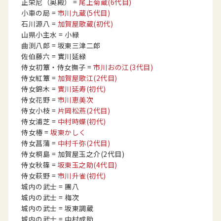
正栄尼（奥殿）
=
尾上菊蔵
(6代目)
小車の局
=
市川九蔵
(5代目)
石川源八
=
加賀屋歌蔵
(初代)
山県小主水
= 小緑
曲渕八郎
= 坂東三津二郎
佐伯藤六
= 實川延緑
侍女初簟・侍女撫子
=
市川おの江
(3代目)
侍女紅簟
=
加賀屋歌江
(2代目)
侍女錦木
=
實川延寿
(初代)
侍女花野
=
市川恵美次
侍女小枝
=
片岡松燕
(2代目)
侍女浦芝
=
中村時蝶
(初代)
侍女椿
=
坂東かしく
侍女菖蒲
=
中村千弥
(2代目)
侍女桐島
= 加賀屋玉之介
(2代目)
侍女秋篠
=
坂東玉之助
(4代目)
侍女萩野
=
市川升雀
(初代)
城内の武士
= 團八
城内の武士
= 梅次
城内の武士
= 坂東調蔵
城内の武士
= 中村成助