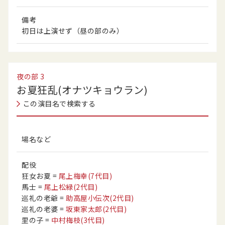
備考
初日は上演せず（昼の部のみ）
夜の部
3
お夏狂乱(オナツキョウラン)
この演目名で検索する
場名など
配役
狂女お夏
=
尾上梅幸
(7代目)
馬士
=
尾上松緑
(2代目)
巡礼の老爺
=
助高屋小伝次
(2代目)
巡礼の老婆
=
坂東家太郎
(2代目)
里の子
=
中村梅枝
(3代目)