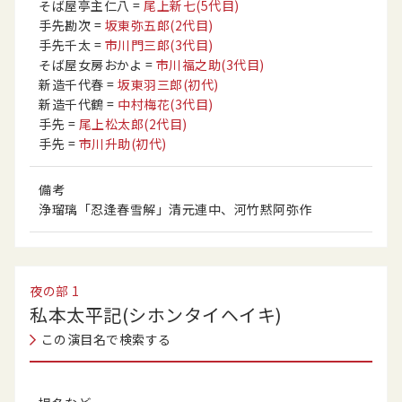
そば屋亭主仁八
=
尾上新七
(5代目)
手先勘次
=
坂東弥五郎
(2代目)
手先千太
=
市川門三郎
(3代目)
そば屋女房おかよ
=
市川福之助
(3代目)
新造千代春
=
坂東羽三郎
(初代)
新造千代鶴
=
中村梅花
(3代目)
手先
=
尾上松太郎
(2代目)
手先
=
市川升助
(初代)
備考
浄瑠璃「忍逢春雪解」清元連中、河竹黙阿弥作
夜の部
1
私本太平記(シホンタイヘイキ)
この演目名で検索する