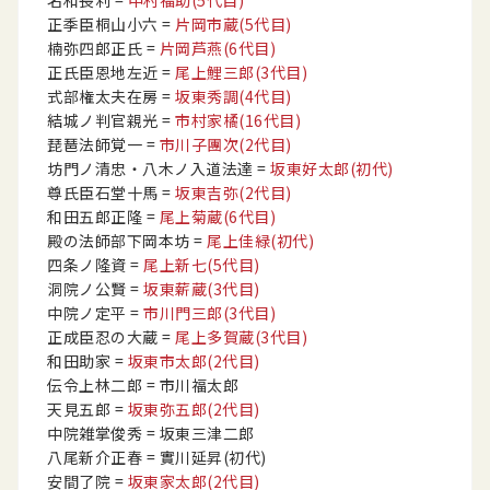
名和長利
=
中村福助
(5代目)
正季臣桐山小六
=
片岡市蔵
(5代目)
楠弥四郎正氏
=
片岡芦燕
(6代目)
正氏臣恩地左近
=
尾上鯉三郎
(3代目)
式部権太夫在房
=
坂東秀調
(4代目)
結城ノ判官親光
=
市村家橘
(16代目)
琵琶法師覚一
=
市川子團次
(2代目)
坊門ノ清忠・八木ノ入道法達
=
坂東好太郎
(初代)
尊氏臣石堂十馬
=
坂東吉弥
(2代目)
和田五郎正隆
=
尾上菊蔵
(6代目)
殿の法師部下岡本坊
=
尾上佳緑
(初代)
四条ノ隆資
=
尾上新七
(5代目)
洞院ノ公賢
=
坂東薪蔵
(3代目)
中院ノ定平
=
市川門三郎
(3代目)
正成臣忍の大蔵
=
尾上多賀蔵
(3代目)
和田助家
=
坂東市太郎
(2代目)
伝令上林二郎
= 市川福太郎
天見五郎
=
坂東弥五郎
(2代目)
中院雑掌俊秀
= 坂東三津二郎
八尾新介正春
= 實川延昇
(初代)
安間了院
=
坂東家太郎
(2代目)