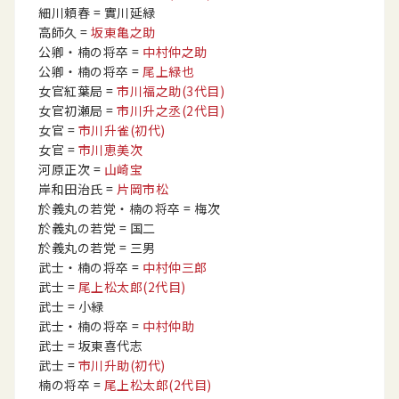
細川頼春
= 實川延緑
高師久
=
坂東亀之助
公卿・楠の将卒
=
中村仲之助
公卿・楠の将卒
=
尾上緑也
女官紅葉局
=
市川福之助
(3代目)
女官初瀬局
=
市川升之丞
(2代目)
女官
=
市川升雀
(初代)
女官
=
市川恵美次
河原正次
=
山崎宝
岸和田治氏
=
片岡市松
於義丸の若党・楠の将卒
= 梅次
於義丸の若党
= 国二
於義丸の若党
= 三男
武士・楠の将卒
=
中村仲三郎
武士
=
尾上松太郎
(2代目)
武士
= 小緑
武士・楠の将卒
=
中村仲助
武士
= 坂東喜代志
武士
=
市川升助
(初代)
楠の将卒
=
尾上松太郎
(2代目)