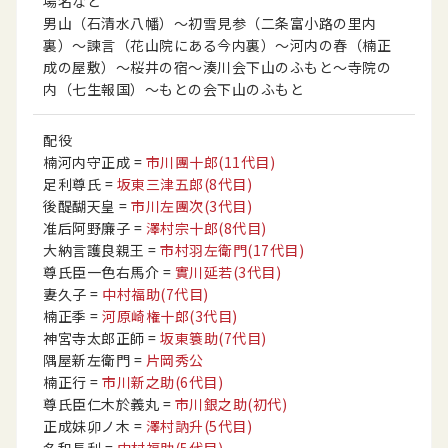
場名など
男山（石清水八幡）〜初雪見参（二条富小路の里内
裏）〜諫言（花山院にある今内裏）〜河内の春（楠正
成の屋敷）〜桜井の宿〜湊川会下山のふもと〜寺院の
内（七生報国）〜もとの会下山のふもと
配役
楠河内守正成
=
市川團十郎
(11代目)
足利尊氏
=
坂東三津五郎
(8代目)
後醍醐天皇
=
市川左團次
(3代目)
准后阿野廉子
=
澤村宗十郎
(8代目)
大納言護良親王
=
市村羽左衛門
(17代目)
尊氏臣一色右馬介
=
實川延若
(3代目)
妻久子
=
中村福助
(7代目)
楠正季
=
河原崎権十郎
(3代目)
神宮寺太郎正師
=
坂東簑助
(7代目)
隅屋新左衛門
=
片岡秀公
楠正行
=
市川新之助
(6代目)
尊氏臣仁木於義丸
=
市川銀之助
(初代)
正成妹卯ノ木
=
澤村訥升
(5代目)