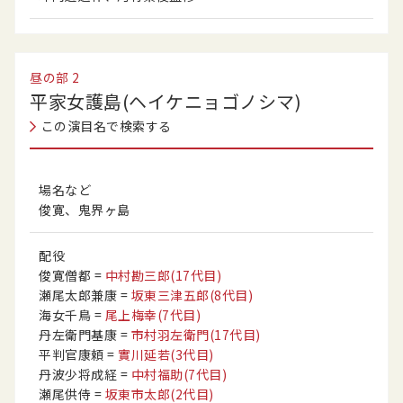
昼の部
2
平家女護島(ヘイケニョゴノシマ)
この演目名で検索する
場名など
俊寛、鬼界ヶ島
配役
俊寛僧都
=
中村勘三郎
(17代目)
瀬尾太郎兼康
=
坂東三津五郎
(8代目)
海女千鳥
=
尾上梅幸
(7代目)
丹左衛門基康
=
市村羽左衛門
(17代目)
平判官康頼
=
實川延若
(3代目)
丹波少将成経
=
中村福助
(7代目)
瀬尾供侍
=
坂東市太郎
(2代目)