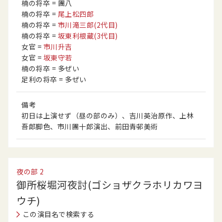
楠の将卒
= 團八
楠の将卒
=
尾上松四郎
楠の将卒
=
市川滝三郎
(2代目)
楠の将卒
=
坂東利根蔵
(3代目)
女官
=
市川升吉
女官
=
坂東守若
楠の将卒
= 多ぜい
足利の将卒
= 多ぜい
備考
初日は上演せず（昼の部のみ）、吉川英治原作、上林
吾郎脚色、市川團十郎演出、前田青邨美術
夜の部
2
御所桜堀河夜討(ゴショザクラホリカワヨ
ウチ)
この演目名で検索する