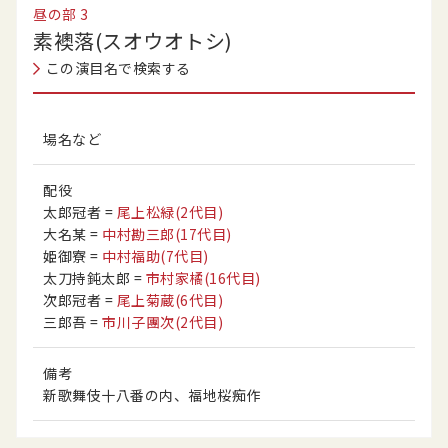
昼の部
3
素襖落(スオウオトシ)
この演目名で検索する
場名など
配役
太郎冠者
=
尾上松緑
(2代目)
大名某
=
中村勘三郎
(17代目)
姫御寮
=
中村福助
(7代目)
太刀持鈍太郎
=
市村家橘
(16代目)
次郎冠者
=
尾上菊蔵
(6代目)
三郎吾
=
市川子團次
(2代目)
備考
新歌舞伎十八番の内、福地桜痴作