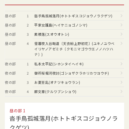
昼の部
1
沓手鳥孤城落月(ホトトギスコジョウノラクゲツ)
昼の部
2
平家女護島(ヘイケニョゴノシマ)
昼の部
3
素襖落(スオウオトシ)
昼の部
4
雪暮夜入谷畦道〔天衣紛上野初花〕(ユキノユウベ
イリヤノアゼミチ〔クモニマゴウウエノノハツハ
ナ〕)
夜の部
1
私本太平記(シホンタイヘイキ)
夜の部
2
御所桜堀河夜討(ゴショザクラホリカワヨウチ)
夜の部
3
お夏狂乱(オナツキョウラン)
夜の部
4
廓文章(クルワブンショウ)
昼の部
1
沓手鳥孤城落月(ホトトギスコジョウノラ
クゲツ)