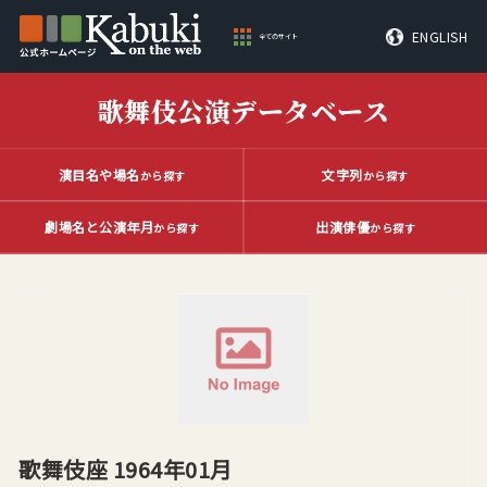
ENGLISH
全てのサイト
歌舞伎公演データベース
演目名や場名
文字列
から探す
から探す
劇場名と公演年月
出演俳優
から探す
から探す
歌舞伎座 1964年01月