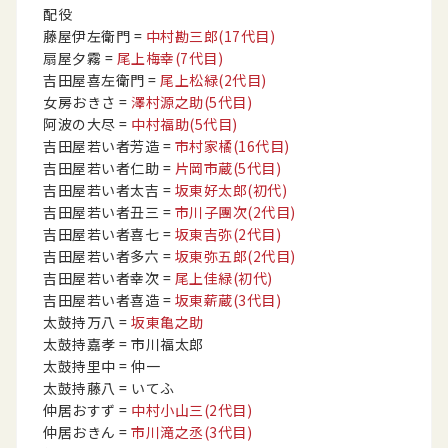
配役
藤屋伊左衛門
=
中村勘三郎
(17代目)
扇屋夕霧
=
尾上梅幸
(7代目)
吉田屋喜左衛門
=
尾上松緑
(2代目)
女房おきさ
=
澤村源之助
(5代目)
阿波の大尽
=
中村福助
(5代目)
吉田屋若い者芳造
=
市村家橘
(16代目)
吉田屋若い者仁助
=
片岡市蔵
(5代目)
吉田屋若い者太吉
=
坂東好太郎
(初代)
吉田屋若い者丑三
=
市川子團次
(2代目)
吉田屋若い者喜七
=
坂東吉弥
(2代目)
吉田屋若い者多六
=
坂東弥五郎
(2代目)
吉田屋若い者幸次
=
尾上佳緑
(初代)
吉田屋若い者喜造
=
坂東薪蔵
(3代目)
太鼓持万八
=
坂東亀之助
太鼓持嘉孝
= 市川福太郎
太鼓持里中
= 仲一
太鼓持藤八
= いてふ
仲居おすず
=
中村小山三
(2代目)
仲居おきん
=
市川滝之丞
(3代目)