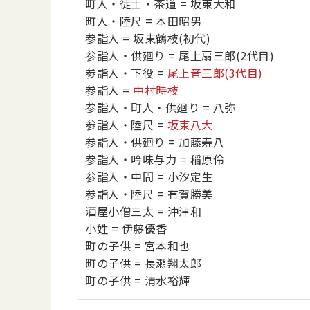
町人・徒士・茶道
= 坂東大和
町人・陸尺
= 本田昭男
参詣人
= 坂東鶴枝
(初代)
参詣人・供廻り
= 尾上扇三郎
(2代目)
参詣人・下役
=
尾上音三郎
(3代目)
参詣人
=
中村時枝
参詣人・町人・供廻り
= 八弥
参詣人・陸尺
=
坂東八大
参詣人・供廻り
= 加藤寿八
参詣人・吟味与力
= 稲原伶
参詣人・中間
= 小汐定生
参詣人・陸尺
= 有賀勝美
酒屋小僧三太
= 沖津和
小姓
= 伊藤優香
町の子供
= 宮本和也
町の子供
= 長瀬翔太郎
町の子供
= 清水裕輝