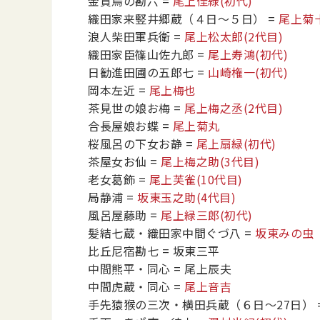
金貸烏の勘六
=
尾上佳緑
(初代)
織田家来竪井郷蔵（４日～５日）
=
尾上菊
浪人柴田軍兵衛
=
尾上松太郎
(2代目)
織田家臣篠山佐九郎
=
尾上寿鴻
(初代)
日勧進田圃の五郎七
=
山崎権一
(初代)
岡本左近
=
尾上梅也
茶見世の娘お梅
=
尾上梅之丞
(2代目)
合長屋娘お蝶
=
尾上菊丸
桜風呂の下女お静
=
尾上扇緑
(初代)
茶屋女お仙
=
尾上梅之助
(3代目)
老女葛飾
=
尾上芙雀
(10代目)
局静浦
=
坂東玉之助
(4代目)
風呂屋藤助
=
尾上緑三郎
(初代)
髪結七蔵・織田家中間ぐづ八
=
坂東みの虫
比丘尼宿勘七
= 坂東三平
中間熊平・同心
= 尾上辰夫
中間虎蔵・同心
=
尾上音吉
手先猿猴の三次・横田兵蔵（６日～27日）