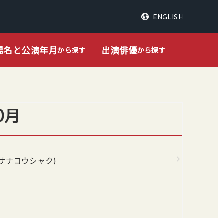
ENGLISH
場名と公演年月
出演俳優
から探す
から探す
0月
サナコウシャク)