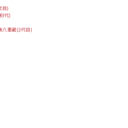
代目)
(初代)
東八重蔵
(2代目)