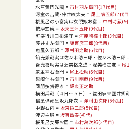
水戸黄門光國
=
市村羽左衛門
(17代目)
河童の吉蔵･藤井紋太夫
=
尾上菊五郎
(7代目
桜風呂の小富実は玄硯娘お富
=
中村時蔵
(5
按摩玄硯
=
坂東三津五郎
(9代目)
町奉行川口摂津守
=
河原崎権十郎
(3代目)
藤井丈左衛門
=
坂東彦三郎
(8代目)
魚屋久五郎
=
澤村田之助
(6代目)
飴売兼蔵実は佐々木助三郎・佐々木助三郎
簪売喜助実は渥美格之進・渥美格之進
=
尾
家主杢右衛門
=
尾上松助
(6代目)
黒崎伴右衛門
=
市川團蔵
(9代目)
同朋多賀得斎
=
坂東正之助
横田兵蔵（４日～５日）・織田家来竪井郷蔵
稲葉供頭星坂九郎次
=
澤村由次郎
(5代目)
中野右内
=
坂東亀三郎
(5代目)
渡辺主膳
=
坂東亀寿
(初代)
桜風呂女房お園
=
市村萬次郎
(2代目)