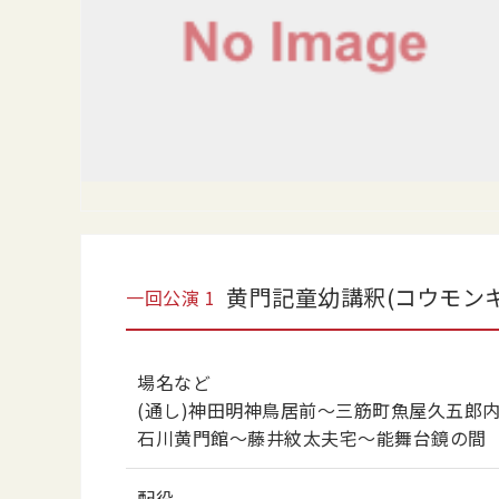
黄門記童幼講釈(コウモン
一回公演
1
場名など
(通し)神田明神鳥居前〜三筋町魚屋久五郎
石川黄門館〜藤井紋太夫宅〜能舞台鏡の間
配役