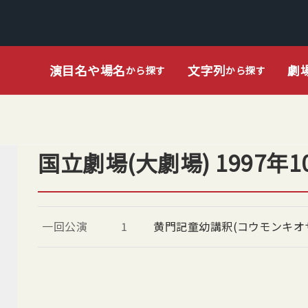
演目名や場名
文字列
劇
から探す
から探す
国立劇場(大劇場) 1997年1
一回公演
1
黄門記童幼講釈(コウモンキオ