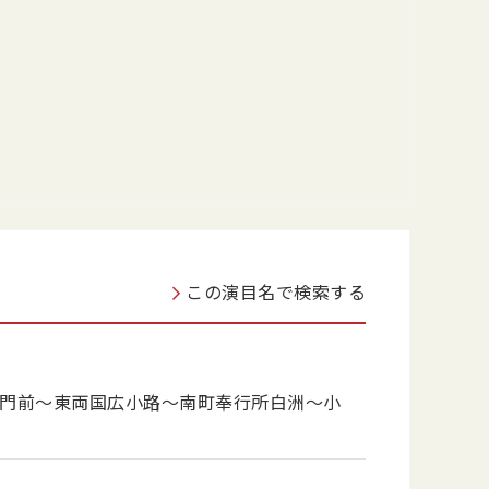
この演目名で検索する
院門前〜東両国広小路〜南町奉行所白洲〜小