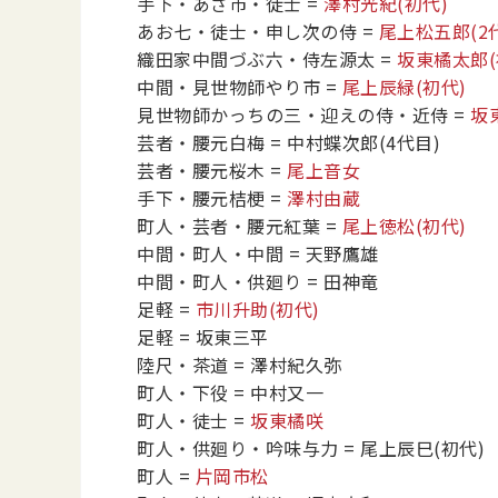
手下・あざ市・徒士
=
澤村光紀
(初代)
あお七・徒士・申し次の侍
=
尾上松五郎
(2
織田家中間づぶ六・侍左源太
=
坂東橘太郎
中間・見世物師やり市
=
尾上辰緑
(初代)
見世物師かっちの三・迎えの侍・近侍
=
坂
芸者・腰元白梅
= 中村蝶次郎
(4代目)
芸者・腰元桜木
=
尾上音女
手下・腰元桔梗
=
澤村由蔵
町人・芸者・腰元紅葉
=
尾上徳松
(初代)
中間・町人・中間
= 天野鷹雄
中間・町人・供廻り
= 田神竜
足軽
=
市川升助
(初代)
足軽
= 坂東三平
陸尺・茶道
= 澤村紀久弥
町人・下役
= 中村又一
町人・徒士
=
坂東橘咲
町人・供廻り・吟味与力
= 尾上辰巳
(初代)
町人
=
片岡市松