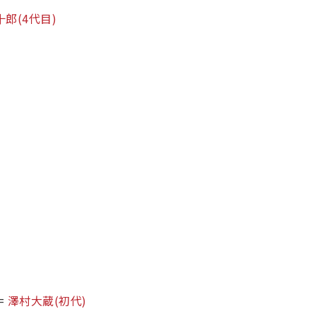
十郎
(4代目)
=
澤村大蔵
(初代)