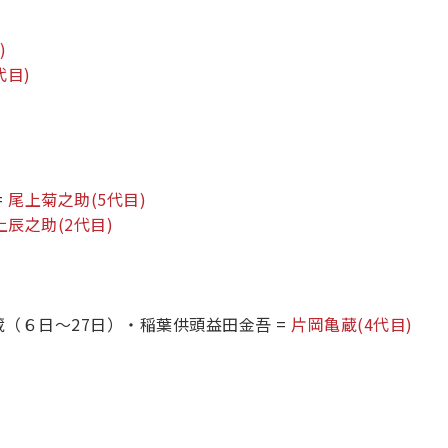
)
代目)
=
尾上菊之助
(5代目)
上辰之助
(2代目)
（６日～27日）・稲葉供頭益田金吾
=
片岡亀蔵
(4代目)