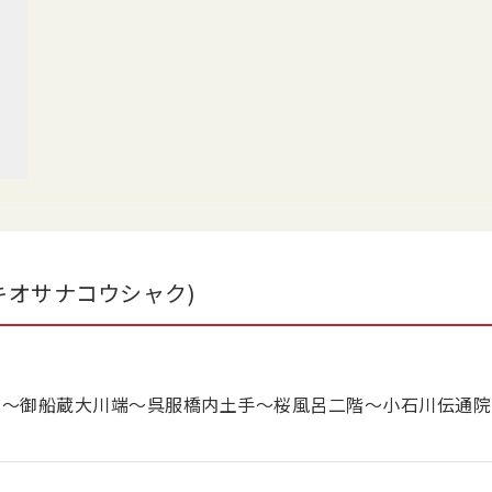
キオサナコウシャク)
内〜御船蔵大川端〜呉服橋内土手〜桜風呂二階〜小石川伝通