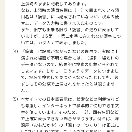
上演時のままに記載してあります。
なお、上演時の演目名欄に〔 〕で囲まれている演
目名は「筋書」には記載されていないが、検索の便
宜上、データ入力時に書き加えたものです。
また、旧字も出来る限り「筋書」の通りに表示して
いますが、JIS第一・第二水準に含まれない漢字につ
いては、カタカナで表示しました。
（4）
「筋書」に記載がなかったなどの理由で、実際に上
演された場面が不明な場合には、〔通称・場名〕の
データがないので、結果的に検索の対象から外れて
しまいます。しかし、このようなデータにつきまし
て、場名で検索して見つからなかったとしても、必
ずしもその公演で上演されなかったとは限りませ
ん。
（5）
本サイトでの日本語表示は、検索などの利便性など
も考慮し、インターネットで標準的に使用できる文
字を使っています。そのため、一部、固有名詞など
で正確に表示できない場合があります。例えば、澤
瀉屋（おもだかや）の「瀉」の［つくり］は正式に
は“ワかんむり”です。ご了承のほどお願いします。