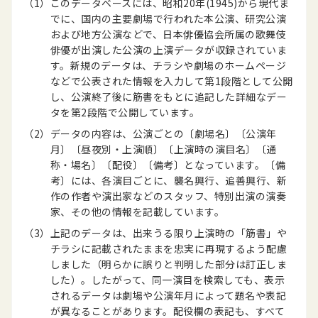
（1）
このデータベースには、昭和20年(1945)から現代ま
でに、国内の主要劇場で行われた本公演、研究公演
および地方公演などで、日本俳優協会所属の歌舞伎
俳優が出演した公演の上演データが収録されていま
す。新規のデータは、チラシや劇場のホームページ
などで公表された情報を入力して第1段階として公開
し、公演終了後に筋書をもとに追記した詳細なデー
タを第2段階で公開しています。
（2）
データの内容は、公演ごとの〔劇場名〕〔公演年
月〕〔昼夜別・上演順〕〔上演時の演目名〕〔通
称・場名〕〔配役〕〔備考〕となっています。〔備
考〕には、各演目ごとに、襲名興行、追善興行、新
作の作者や演出家などのスタッフ、特別出演の演奏
家、その他の情報を記載しています。
（3）
上記のデータは、出来うる限り上演時の「筋書」や
チラシに記載されたままを忠実に再現するよう配慮
しました（明らかに誤りと判明した部分は訂正しま
した）。したがって、同一演目を検索しても、表示
されるデータは劇場や公演年月によって題名や表記
が異なることがあります。配役欄の表記も、すべて