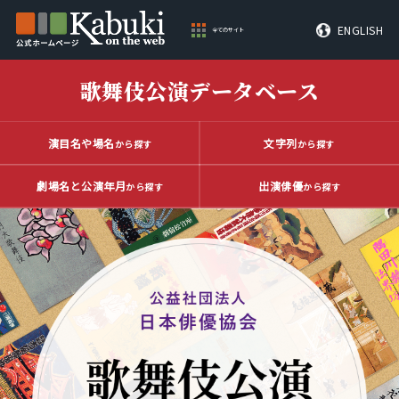
ENGLISH
全てのサイト
歌舞伎公演データベース
演目名や場名
文字列
から探す
から探す
劇場名と公演年月
出演俳優
から探す
から探す