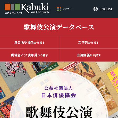
ENGLISH
全てのサイト
歌舞伎公演データベース
演目名や場名
文字列
から探す
から探す
劇場名と公演年月
出演俳優
から探す
から探す