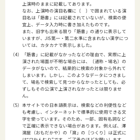
上演時のままに記載してあります。
なお、上演時の演目名欄に〔 〕で囲まれている演
目名は「筋書」には記載されていないが、検索の便
宜上、データ入力時に書き加えたものです。
また、旧字も出来る限り「筋書」の通りに表示して
いますが、JIS第一・第二水準に含まれない漢字につ
いては、カタカナで表示しました。
（4）
「筋書」に記載がなかったなどの理由で、実際に上
演された場面が不明な場合には、〔通称・場名〕の
データがないので、結果的に検索の対象から外れて
しまいます。しかし、このようなデータにつきまし
て、場名で検索して見つからなかったとしても、必
ずしもその公演で上演されなかったとは限りませ
ん。
（5）
本サイトでの日本語表示は、検索などの利便性など
も考慮し、インターネットで標準的に使用できる文
字を使っています。そのため、一部、固有名詞など
で正確に表示できない場合があります。例えば、澤
瀉屋（おもだかや）の「瀉」の［つくり］は正式に
は“ワかんむり”です。ご了承のほどお願いします。