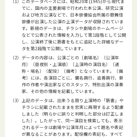
（1）
このデータベースには、昭和20年(1945)から現代ま
でに、国内の主要劇場で行われた本公演、研究公演
および地方公演などで、日本俳優協会所属の歌舞伎
俳優が出演した公演の上演データが収録されていま
す。新規のデータは、チラシや劇場のホームページ
などで公表された情報を入力して第1段階として公開
し、公演終了後に筋書をもとに追記した詳細なデー
タを第2段階で公開しています。
（2）
データの内容は、公演ごとの〔劇場名〕〔公演年
月〕〔昼夜別・上演順〕〔上演時の演目名〕〔通
称・場名〕〔配役〕〔備考〕となっています。〔備
考〕には、各演目ごとに、襲名興行、追善興行、新
作の作者や演出家などのスタッフ、特別出演の演奏
家、その他の情報を記載しています。
（3）
上記のデータは、出来うる限り上演時の「筋書」や
チラシに記載されたままを忠実に再現するよう配慮
しました（明らかに誤りと判明した部分は訂正しま
した）。したがって、同一演目を検索しても、表示
されるデータは劇場や公演年月によって題名や表記
が異なることがあります。配役欄の表記も、すべて